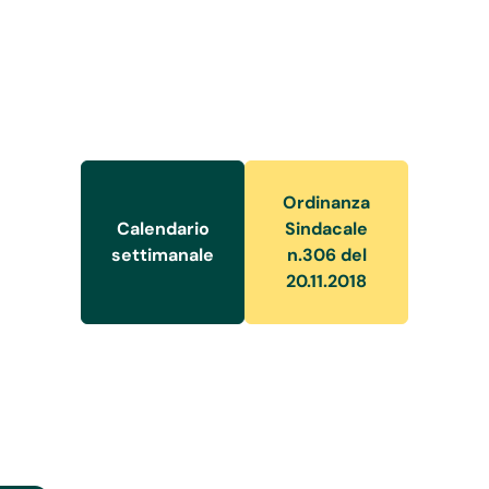
Ordinanza
Calendario
Sindacale
settimanale
n.306 del
20.11.2018